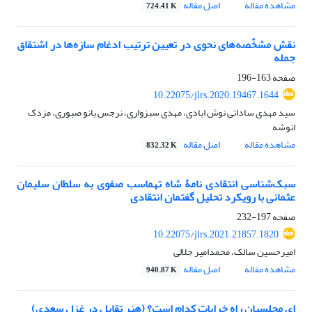
مشاهده مقاله
اصل مقاله
724.41 K
نقش مشخّصه‌های نحوی در تعیین ترتیب ادغام سازه‌ها در اشتقاق
جمله
صفحه
163-196
10.22075/jlrs.2020.19467.1644
سید مهدی ساداتی نوش ابادی، مهدی سبزواری، نرجس بانو صبوری، مزدک
انوشه
مشاهده مقاله
اصل مقاله
832.32 K
سبک‌شناسی انتقادی نامۀ شاه تهماسب صفوی به سلطان سلیمان
عثمانی با رویکرد تحلیل گفتمان انتقادی
صفحه
197-232
10.22075/jlrs.2021.21857.1820
امیرحسین سالک، محمدامیر جلالی
مشاهده مقاله
اصل مقاله
940.87 K
ای مجلسیان راه خرابات کدام است؟ (هنر تقابل در غزل سعدی)