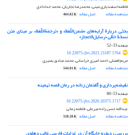
فاطمه اسفندیاری مهنی، محمدرضا نجاریان، محمد خدادادی
مشاهده مقاله
اصل مقاله
464.02 K
بحثی دربارة آرایه‌های «ضمن‌اللّفظ» و «ترجمة‌اللّفظ» بر مبنای متن
نسخۀ خطّی «رسایل‌الاعجاز»
صفحه
33-52
10.22075/jlrs.2021.21187.1764
مریم افضلی، احمد امیری خراسانی، محمد صادق بصیری
مشاهده مقاله
اصل مقاله
544.01 K
نقیضه‌پردازی و گفتمان زنانه در رمان قصه تهمینه
صفحه
53-80
10.22075/jlrs.2020.20375.1717
عبدالله حسن زاده میرعلی، فاطمه زمانی
مشاهده مقاله
اصل مقاله
558.28 K
بررسی ردیف و جایگاه آن در غزلیات فارسی غالب دهلوی