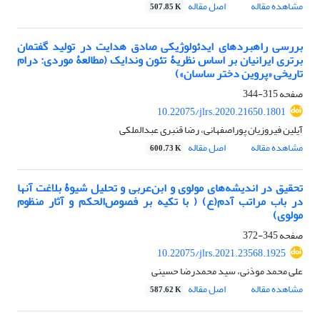
مشاهده مقاله
اصل مقاله
507.85 K
بررسی راهبردهای ایدئولوژیکی صادق هدایت در تولید گفتمان
برتری ایرانیان بر اساس نظریۀ تئون وندایک (مطالعۀ موردی: درام
تاریخی «پروین دختر ساسان»)
صفحه
315-344
10.22075/jlrs.2020.21650.1801
آیلین فیروزیان پوراصفهانی، رضا قنبری عبدالملکی
مشاهده مقاله
اصل مقاله
600.73 K
تحقیق در اندیشه‌های مولوی و ابن‌عربی و تحلیل شیوۀ بلاغت آنها
در باب مراتب آدم(ع) ( با تکیه بر فصوص‌الحکم و آثار منظوم
مولوی)
صفحه
345-372
10.22075/jlrs.2021.23568.1925
علی محمد موذنی، سید محمدرضا حسینی
مشاهده مقاله
اصل مقاله
587.62 K