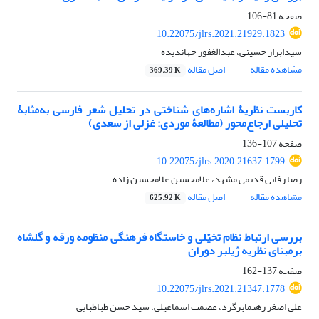
صفحه
81-106
10.22075/jlrs.2021.21929.1823
سیدابرار حسینی، عبدالغفور جهاندیده
مشاهده مقاله
اصل مقاله
369.39 K
کاربست نظریۀ اشاره‌های شناختی در تحلیل شعر فارسی به‌مثابۀ
تحلیلی ارجاع‌محور (مطالعۀ موردی: غزلی از سعدی)
صفحه
107-136
10.22075/jlrs.2020.21637.1799
رضا رفایی قدیمی مشهد، غلامحسین غلامحسین زاده
مشاهده مقاله
اصل مقاله
625.92 K
بررسی ارتباط نظام تخیّلی و خاستگاه فرهنگی منظومه ورقه و گلشاه
برمبنای نظریه ژیلبر دوران
صفحه
137-162
10.22075/jlrs.2021.21347.1778
علی اصغر رهنمابرگرد، عصمت اسماعیلی، سید حسن طباطبایی