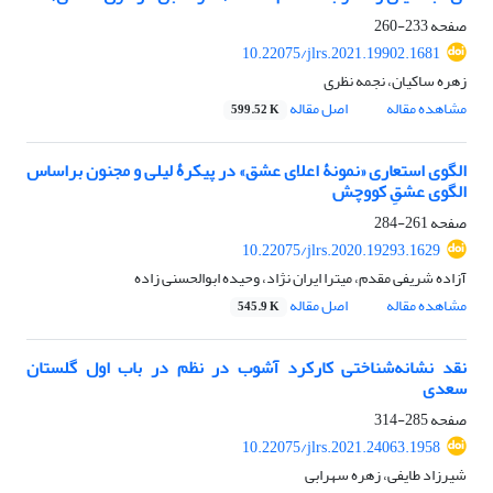
صفحه
233-260
10.22075/jlrs.2021.19902.1681
زهره ساکیان، نجمه نظری
مشاهده مقاله
اصل مقاله
599.52 K
الگوی استعاری «نمونۀ اعلای عشق» در پیکرۀ لیلی و مجنون براساس
الگوی عشقِ کووچش
صفحه
261-284
10.22075/jlrs.2020.19293.1629
آزاده شریفی مقدم، میترا ایران نژاد، وحیده ابوالحسنی زاده
مشاهده مقاله
اصل مقاله
545.9 K
نقد نشانه‌شناختی کارکرد آشوب در نظم در باب اول گلستان
سعدی
صفحه
285-314
10.22075/jlrs.2021.24063.1958
شیرزاد طایفی، زهره سهرابی