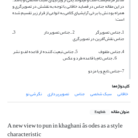
در این مقاله جناس در قصاید خاقانی با توجه به نقشش در تصویرگری و
همراه بودنش با برخی آرایش­های کلامی به انواعی از قرار زیر تقسیم شده
است:
1ـ جناس تصویرگر 2 ـ جناس تصویردار 3ـ
جناس‌ نقش‌آفرین در تصویرگری
4ـ جناس ملفوف 5ـ جناس‌ تبعیت کننده از قاعده لف و نشر
6 ـ جناس‌ تام با قاعده طرد و عکس
7-جناس­ تابع و یا مزدو
کلیدواژه‌ها
خاقانی
سبک شخصی
جناس
تصویرپردازی
نگرشی نو
عنوان مقاله
English
A new view to pun in khaghani âs odes as a style
characteristic