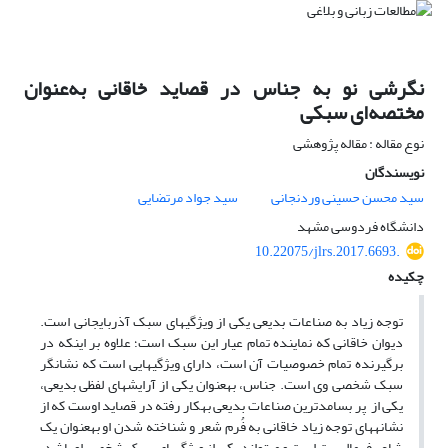
نگرشی نو به جناس در قصاید خاقانی به‌عنوان
مختصه‌ای سبکی
نوع مقاله : مقاله پژوهشی
نویسندگان
سید محسن حسینی وردنجانی
سید جواد مرتضایی
دانشگاه فردوسی مشهد
10.22075/jlrs.2017.6693.
چکیده
توجه زیاد به صناعات بدیعی یکی از ویژگی­های سبک آذربایجانی است.
دیوان خاقانی که نماینده تمام عیار این سبک است؛ علاوه بر این­که در
برگیرنده تمام خصوصیات آن است، دارای ویژگی­هایی است که نشان­گر
سبک شخصی وی است. جناس، به­عنوان یکی از آرایش­های لفظی بدیعی،
یکی از پر­ بسامد­ترین صناعات بدیعی به­کار رفته در قصاید اوست که از
نشانه­های توجه زیاد خاقانی به فُرم شعر و شناخته شدن او به­عنوان یک
شاعر فرمالیست است و می­تواند یکی از ویژگی­های سبک شخصی او باشد.