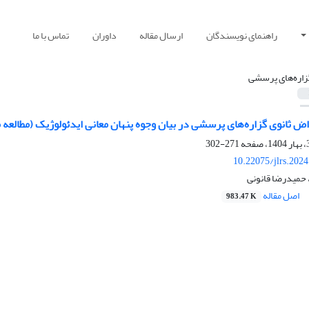
راهنمای نویسندگان
ارسال مقاله
داوران
تماس با ما
زاره‌های پرسشی
 ثانوی گزاره‌های پرسشی در بیان وجوه پنهان معانی ایدئولوژیک (مطالعه مو
271-302
10.22075/jlrs.202
 حمیدرضا قانونی
اصل مقاله
983.47 K