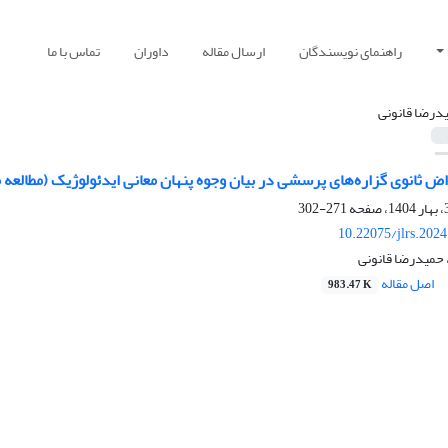
راهنمای نویسندگان
ارسال مقاله
داوران
تماس با ما
درضا قانونی
 ثانوی گزاره‌های پرسشی در بیان وجوه پنهان معانی ایدئولوژیک (مطالعه مو
271-302
10.22075/jlrs.202
 حمیدرضا قانونی
اصل مقاله
983.47 K