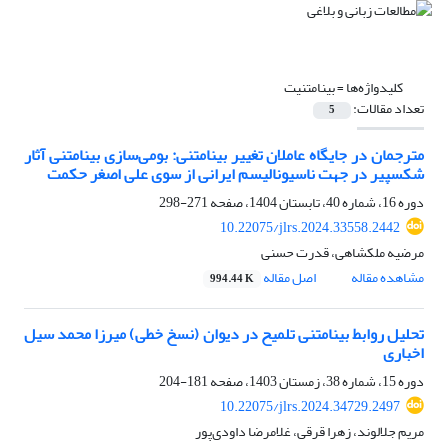
کلیدواژه‌ها =
بینامتنیت
تعداد مقالات:
5
مترجمان در جایگاه عاملان تغییر بینامتنی: بومی‌سازی بینامتنی آثار
شکسپیر در جهت ناسیونالیسم ایرانی از سوی علی اصغر حکمت
دوره 16، شماره 40، تابستان 1404، صفحه
271-298
10.22075/jlrs.2024.33558.2442
مرضیه ملکشاهی، قدرت حسنی
مشاهده مقاله
اصل مقاله
994.44 K
تحلیل روابط بینامتنی تلمیح در دیوان (نسخ خطی) میرزا محمد سیل
اخباری
دوره 15، شماره 38، زمستان 1403، صفحه
181-204
10.22075/jlrs.2024.34729.2497
مریم جلالوند، زهرا قرقی، غلامرضا داودی‌پور