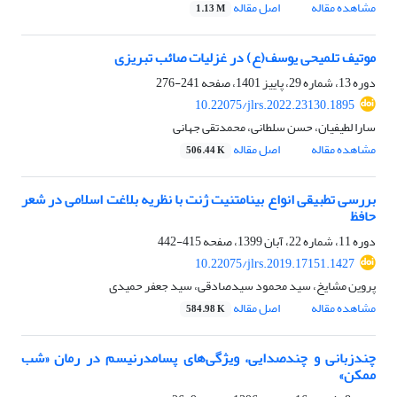
مشاهده مقاله
اصل مقاله
1.13 M
موتیف تلمیحی یوسف(ع) در غزلیات صائب تبریزی
دوره 13، شماره 29، پاییز 1401، صفحه
241-276
10.22075/jlrs.2022.23130.1895
سارا لطیفیان، حسن سلطانی، محمدتقی جهانی
مشاهده مقاله
اصل مقاله
506.44 K
بررسی تطبیقی انواع بینامتنیت ژنت با نظریه بلاغت اسلامی در شعر
حافظ
دوره 11، شماره 22، آبان 1399، صفحه
415-442
10.22075/jlrs.2019.17151.1427
پروین مشایخ، سید محمود سیدصادقی، سید جعفر حمیدی
مشاهده مقاله
اصل مقاله
584.98 K
چندزبانی و چندصدایی، ویژگی‌های پسامدرنیسم در رمان «شب
ممکن»