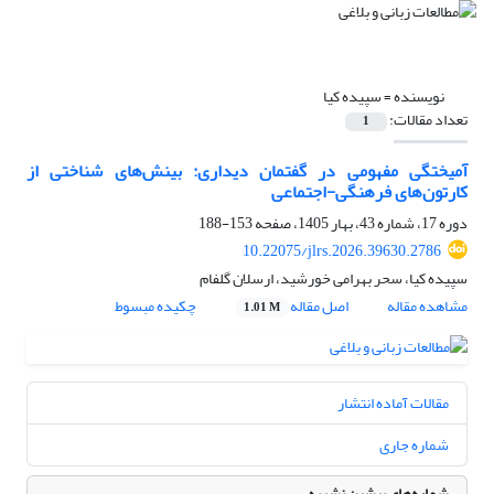
نویسنده =
سپیده کیا
تعداد مقالات:
1
آمیختگی مفهومی در گفتمان دیداری: بینش‌های شناختی از
کارتون‌های فرهنگی-اجتماعی
دوره 17، شماره 43، بهار 1405، صفحه
153-188
10.22075/jlrs.2026.39630.2786
سپیده کیا، سحر بهرامی خورشید، ارسلان گلفام
مشاهده مقاله
اصل مقاله
چکیده مبسوط
1.01 M
مقالات آماده انتشار
شماره جاری
شماره‌های پیشین نشریه